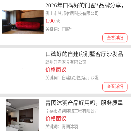
2026年口碑好的门窗*品牌分享，
铝合金门窗*选哪家
佛山市其邦家居科技有限公司
1.00
/块
关键词：门窗*
查看详细
口碑好的自建房别墅客厅沙发品
牌分析，实木材质及售后服务靠
赣州江君家具有限公司
价格面议
谱吗
关键词：自建房别墅客厅沙发
查看详细
青图沐羽产品好用吗，服务质量
与技术更新能力值得关注
宁德市名创装饰工程有限公司
价格面议
关键词：青图沐羽