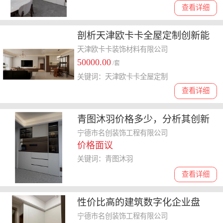
查看详细
剖析天津欧卡卡全屋定制创新能
力，了解其售后服务质量如何
天津欧卡卡装饰材料有限公司
50000.00
/套
关键词：天津欧卡卡全屋定制
查看详细
青图沐羽价格多少，分析其创新
能力与售后**是否匹配
宁德市名创装饰工程有限公司
价格面议
关键词：青图沐羽
查看详细
性价比高的建筑数字化企业盘
点，青图沐羽技术实力与定价解
宁德市名创装饰工程有限公司