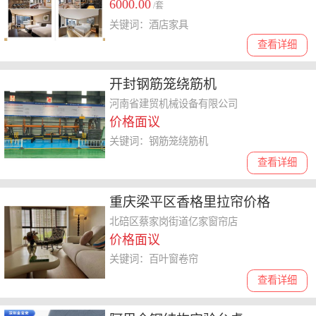
6000.00
/套
关键词：酒店家具
查看详细
开封钢筋笼绕筋机
河南省建贸机械设备有限公司
价格面议
关键词：钢筋笼绕筋机
查看详细
重庆梁平区香格里拉帘价格
北碚区蔡家岗街道亿家窗帘店
价格面议
关键词：百叶窗卷帘
查看详细