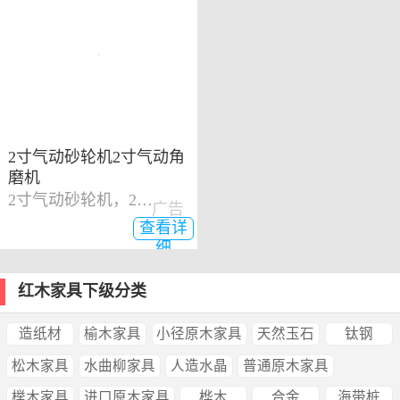
2寸气动砂轮机2寸气动角
磨机
2寸气动砂轮机，2寸气动角磨机
广告
查看详
细
红木家具下级分类
造纸材
榆木家具
小径原木家具
天然玉石
钛钢
松木家具
水曲柳家具
人造水晶
普通原木家具
榉木家具
进口原木家具
桦木
合金
海带桩