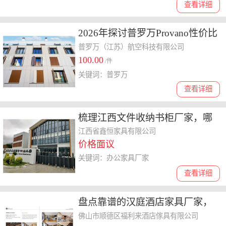
查看详细
2026年探讨普罗万Provano性价比
好不好，了解核心团队与合作模
普罗万（江苏）航空科技有限公司
100.00
式
/件
关键词：普罗万
查看详细
梳理江西文件收纳书柜厂家，哪
家口碑和性价比都在线
江西省鑫恒家具有限公司
价格面议
关键词：办公家具厂家
查看详细
盘点靠谱的汉庭酒店家具厂家，
告诉你哪家好用
佛山市顺德区福利来酒店傢具有限公司