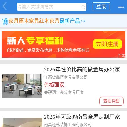
登录
家具
原木家具
红木家具
最新产品>>
广告
2026年性价比高的做金属办公家
具的厂家汇总，助力办公采购
江西省鑫恒家具有限公司
价格面议
关键词：办公家具厂家
查看详细
2026年可靠的南昌全屋定制厂家
梳理，含专属监理且收费透明选
南昌还林装饰工程有限公司