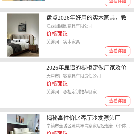
查看详细
盘点2026年好用的实木家具，教
你联系靠谱的生产工厂
江西团团圆家具有限公司
价格面议
关键词：实木家具
查看详细
2026年靠谱的橱柜定做厂家及价
格分析，厨柜门定制厂家如何选
天津市厂客家具有限责任公司
价格面议
择
关键词：橱柜定制推荐哪家
查看详细
揭秘高性价比客厅沙发源头厂
家，专业供应商与来样定制考量
宁德市蕉城区漳湾年青家家居经营部（个体工商户）
价格面议