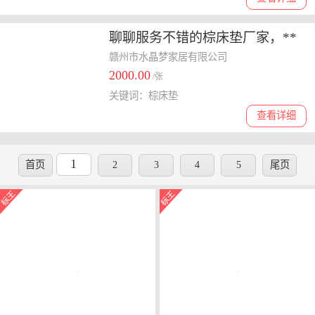
聊聊服务不错的棕床垫厂家，**
品牌口碑哪家好
赣州市水晶梦家居有限公司
2000.00
/张
关键词：棕床垫
查看详细
1
首页
2
3
4
5
尾页