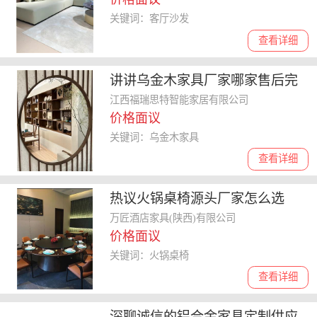
关键词：客厅沙发
查看详细
讲讲乌金木家具厂家哪家售后完
善，质量如何及定制尺寸攻略
江西福瑞思特智能家居有限公司
价格面议
关键词：乌金木家具
查看详细
热议火锅桌椅源头厂家怎么选
择，哪家品牌更
万匠酒店家具(陕西)有限公司
价格面议
关键词：火锅桌椅
查看详细
深聊诚信的铝合金家具定制供应