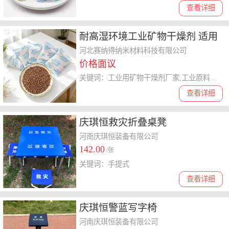
查看详细
耐高湿环境工业矿物干燥剂 适用
于大型设备仓储电力设施通讯基
河北赛纳得纳米材料科技有限公司
价格面议
站防潮
关键词：工业用矿物干燥剂厂家,工业原料防潮,环保型工业干燥剂定制
查看详细
庆琪恒救灾折叠桌凳
河南庆琪恒装备有限公司
142.00
/张
关键词：手提式
查看详细
庆琪恒警蓝写字椅
河南庆琪恒装备有限公司