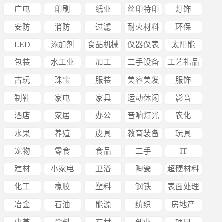
广电
印刷
纸业
丝印特印
灯饰
安防
消防
过滤
耐火材料
环保
LED
添加剂
食品机械
仪器仪表
太阳能
包装
水工业
加工
二手设备
工艺礼品
古玩
珠宝
服装
美容美发
服饰
制鞋
家电
家具
运动休闲
影音
酒店
家居
办公
音响灯光
农化
水果
养殖
皮具
教育装备
玩具
宠物
零食
食品
二手
IT
建材
小家电
卫浴
陶瓷
超硬材料
化工
橡胶
塑料
钢铁
表面处理
冶金
石油
能源
纺织
房地产