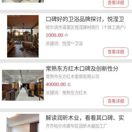
查看详细
口碑好的卫浴品牌探讨，悦滢卫
浴满意度与可信任度分析
哈尔滨市道里区悦滢建材商行（个体工商户）
1000.00
/件
关键词：悦滢**卫浴
查看详细
常熟东方红木口碑及创新性分
析，为你的红木选购支招
常熟市东方红木家俱有限公司
40000.00
/套
关键词：常熟东方红木
查看详细
解读润昕木业，看看其口碑、实
力能否满足你的需求
齐齐哈尔市建华区润昕木器加工厂