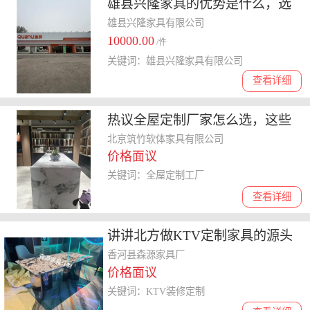
雄县兴隆家具的优势是什么，选
购前必知的关键要点
雄县兴隆家具有限公司
10000.00
/件
关键词：雄县兴隆家具有限公司
查看详细
热议全屋定制厂家怎么选，这些
靠谱品牌值得关注
北京筑竹软体家具有限公司
价格面议
关键词：全屋定制工厂
查看详细
讲讲北方做KTV定制家具的源头
厂，全品类一站式采购多少钱
香河县森源家具厂
价格面议
关键词：KTV装修定制