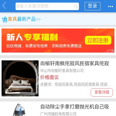
登录
家具
最新产品>>
广告
尚榆轩南枫侘寂风民宿家具侘寂
风实木
中山市尚榆轩家具有限公司
价格面议
关键词：侘寂风家具,侘寂风民宿家具,侘寂风实木床,侘寂风家具工厂,实木侘寂风
查看详细
自动除尘手拿打磨抛光机自己吸
尘平面打磨机
广州鸿瑞机电有限公司