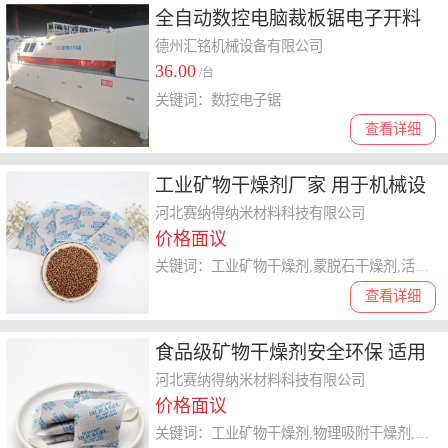
全自动数控电脑裁板锯电子开料
锯木工机械电脑往复锯重型电子
德州汇铭机械设备有限公司
36.00
锯
/台
关键词：数控电子锯
查看详细
工业矿物干燥剂厂家 用于机械设
备集装箱金属制品化工原料防锈
河北赛纳得纳米材料科技有限公司
价格面议
防霉
关键词：工业矿物干燥剂,蒙脱石干燥剂,活性矿物干燥剂
查看详细
食品级矿物干燥剂安全环保 适用
于食品包装服装仓储防湿
河北赛纳得纳米材料科技有限公司
价格面议
关键词：工业矿物干燥剂,物理吸附干燥剂,工业用矿物干燥剂厂家