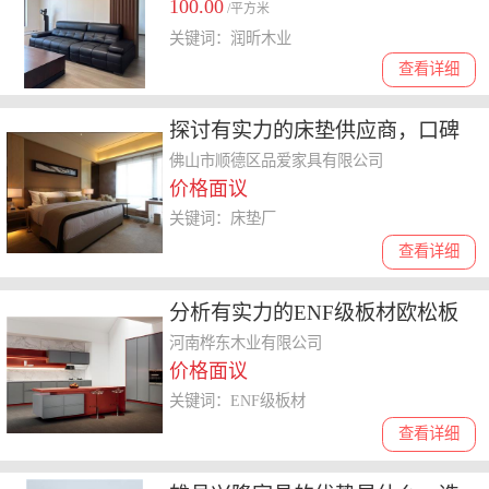
100.00
/平方米
关键词：润昕木业
查看详细
探讨有实力的床垫供应商，口碑
好的企业为你打造舒适睡眠体验
佛山市顺德区品爱家具有限公司
价格面议
关键词：床垫厂
查看详细
分析有实力的ENF级板材欧松板
厂家，整板整芯哪个品牌性价比
河南桦东木业有限公司
价格面议
高
关键词：ENF级板材
查看详细