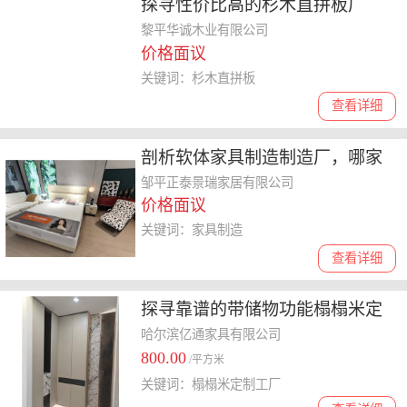
探寻性价比高的杉木直拼板厂
家，双面杉木直拼板大量批发选
黎平华诚木业有限公司
价格面议
哪家
关键词：杉木直拼板
查看详细
剖析软体家具制造制造厂，哪家
售后好费用怎么收
邹平正泰景瑞家居有限公司
价格面议
关键词：家具制造
查看详细
探寻靠谱的带储物功能榻榻米定
制工厂，哪家好
哈尔滨亿通家具有限公司
800.00
/平方米
关键词：榻榻米定制工厂