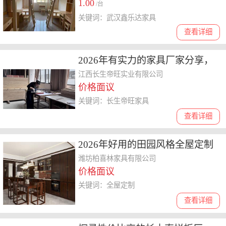
1.00
/台
关键词：武汉鑫乐达家具
查看详细
2026年有实力的家具厂家分享，
探讨长生帝旺家具靠谱吗
江西长生帝旺实业有限公司
价格面议
关键词：长生帝旺家具
查看详细
2026年好用的田园风格全屋定制
品牌，价格与质量全解读
潍坊柏喜林家具有限公司
价格面议
关键词：全屋定制
查看详细