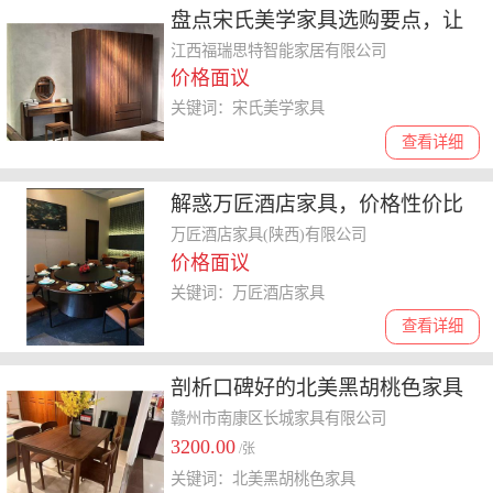
盘点宋氏美学家具选购要点，让
你选到心仪产品
江西福瑞思特智能家居有限公司
价格面议
关键词：宋氏美学家具
查看详细
解惑万匠酒店家具，价格性价比
高吗及防水靠不靠谱
万匠酒店家具(陕西)有限公司
价格面议
关键词：万匠酒店家具
查看详细
剖析口碑好的北美黑胡桃色家具
选购要点，怎么选择适合的？
赣州市南康区长城家具有限公司
3200.00
/张
关键词：北美黑胡桃色家具