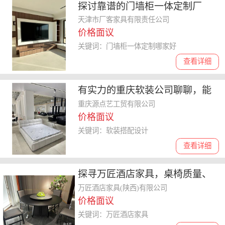
探讨靠谱的门墙柜一体定制厂
家，哪家性价比高值得关注？
天津市厂客家具有限责任公司
价格面议
关键词：门墙柜一体定制哪家好
查看详细
有实力的重庆软装公司聊聊，能
做集约化采购且有万平展厅的企
重庆源点艺工贸有限公司
价格面议
业分析
关键词：软装搭配设计
查看详细
探寻万匠酒店家具，桌椅质量、
色彩搭配及保养方法如何选
万匠酒店家具(陕西)有限公司
价格面议
关键词：万匠酒店家具