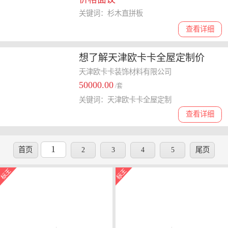
费用
关键词：杉木直拼板
查看详细
想了解天津欧卡卡全屋定制价
格，客户满意度和评价情况如何
天津欧卡卡装饰材料有限公司
50000.00
/套
关键词：天津欧卡卡全屋定制
查看详细
1
首页
2
3
4
5
尾页