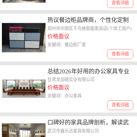
查看详细
热议餐边柜品牌商，个性化定制
餐边柜怎么收费
郑州市中原区千鸟格智能家具店(个体工商户)
价格面议
关键词：餐边柜厂家
查看详细
总结2026年好用的办公家具专业
厂家，时尚办公洽谈桌选哪家
甘肃龙润德实业有限公司
价格面议
关键词：办公家具
查看详细
口碑好的家具品牌剖析，解读武
汉鑫乐达家具产品耐用性靠谱吗
武汉市鑫乐达家具有限公司