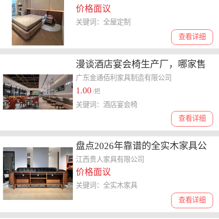
价格面议
好
关键词：全屋定制
查看详细
漫谈酒店宴会椅生产厂，哪家售
后好且价格实惠
广东金通佰利家具制造有限公司
1.00
/把
关键词：酒店宴会椅
查看详细
盘点2026年靠谱的全实木家具公
司，费用价格大揭秘
江西贵人家具有限公司
价格面议
关键词：全实木家具
查看详细