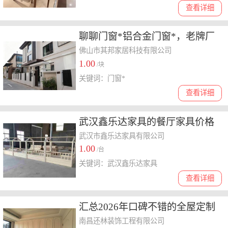
查看详细
聊聊门窗*铝合金门窗*，老牌厂
家促销活动服务价格多少
佛山市其邦家居科技有限公司
1.00
/块
关键词：门窗*
查看详细
武汉鑫乐达家具的餐厅家具价格
多少，了解其客户评价和质量
武汉市鑫乐达家具有限公司
1.00
/台
关键词：武汉鑫乐达家具
查看详细
汇总2026年口碑不错的全屋定制
企业，别墅全屋定制选哪家
南昌还林装饰工程有限公司