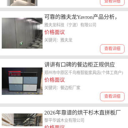
查看详细
可靠的雅夫龙Yavron产品分析，
安全性和性价比是否值得选购
雅夫龙科技（宁波）有限公司
价格面议
关键词：雅夫龙
查看详细
讲讲有口碑的餐边柜正规供应
商，定制化餐边柜费用怎么算
郑州市中原区千鸟格智能家具店(个体工商户)
价格面议
关键词：餐边柜厂家
查看详细
2026年靠谱的烘干杉木直拼板厂
家，深聊厂家直销的选购要点和
黎平华诚木业有限公司
价格面议