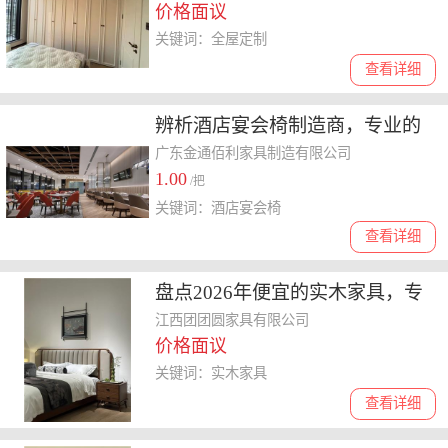
价格面议
关键词：全屋定制
查看详细
辨析酒店宴会椅制造商，专业的
怎么选择
广东金通佰利家具制造有限公司
1.00
/把
关键词：酒店宴会椅
查看详细
盘点2026年便宜的实木家具，专
业工厂与优质服务的汇总
江西团团圆家具有限公司
价格面议
关键词：实木家具
查看详细